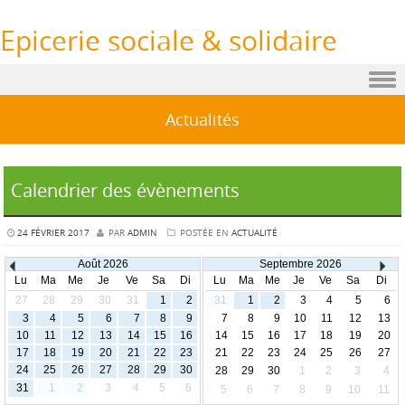
Epicerie sociale & solidaire
Sauter au contenu
Actualités
Calendrier des évènements
24 FÉVRIER 2017
PAR
ADMIN
POSTÉE EN
ACTUALITÉ
Août
2026
Septembre
2026
Lu
Ma
Me
Je
Ve
Sa
Di
Lu
Ma
Me
Je
Ve
Sa
Di
27
28
29
30
31
1
2
31
1
2
3
4
5
6
3
4
5
6
7
8
9
7
8
9
10
11
12
13
10
11
12
13
14
15
16
14
15
16
17
18
19
20
17
18
19
20
21
22
23
21
22
23
24
25
26
27
24
25
26
27
28
29
30
28
29
30
1
2
3
4
31
1
2
3
4
5
6
5
6
7
8
9
10
11