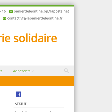
6 16
panierdeleontine.bj@laposte.net
contact.vf@lepanierdeleontine.fr
ie solidaire
ct
Adhérents
t
STATUT